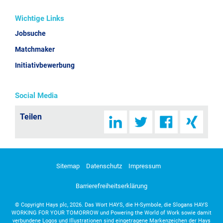
Wichtige Links
Jobsuche
Matchmaker
Initiativbewerbung
Social Media
Teilen
Sitemap
Datenschutz
Impressum
Barrierefreiheitserklärung
©
Copyright Hays plc, 2026. Das Wort HAYS, die H-Symbole, die Slogans HAYS
WORKING FOR YOUR TOMORROW und Powering the World of Work sowie damit
verbundene Logos und Illustrationen sind eingetragene Markenzeichen der Hays