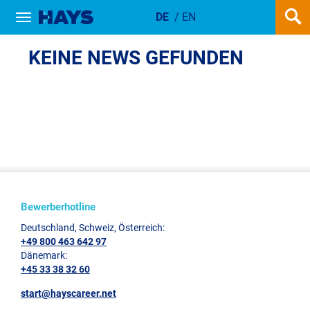
DE
/
EN
Show / hide navigation
NEWSDETAIL
KEINE NEWS GEFUNDEN
Bewerberhotline
Deutschland, Schweiz, Österreich:
+49 800 463 642 97
Dänemark:
+45 33 38 32 60
start@hayscareer.net