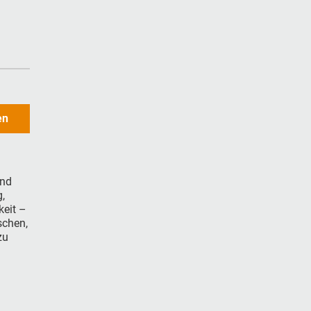
en
und
,
keit –
schen,
zu