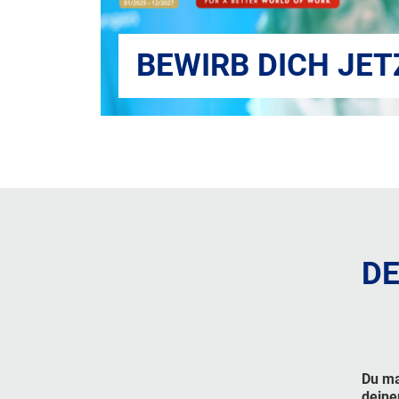
BEWIRB DICH JET
DE
Du ma
deine