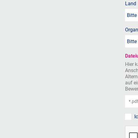
Land
Land
Bitte
Organ
Organ
Bitte
Datei
Hier 
Ansch
Alter
auf e
Bewer
I