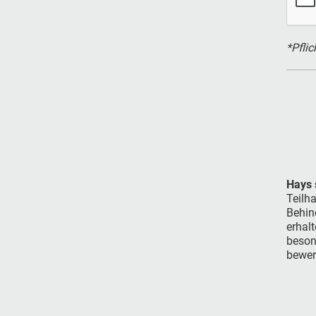
*Pflic
Hays s
Teilha
Behind
erhalt
beson
bewer