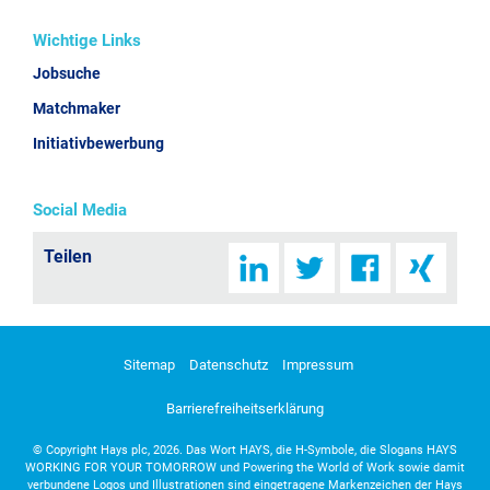
Wichtige Links
Jobsuche
Matchmaker
Initiativbewerbung
Social Media
Teilen
Sitemap
Datenschutz
Impressum
Barrierefreiheitserklärung
©
Copyright Hays plc, 2026. Das Wort HAYS, die H-Symbole, die Slogans HAYS
WORKING FOR YOUR TOMORROW und Powering the World of Work sowie damit
verbundene Logos und Illustrationen sind eingetragene Markenzeichen der Hays