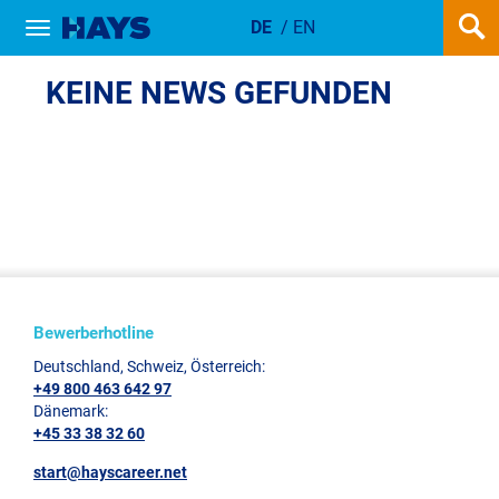
DE
/
EN
Show / hide navigation
NEWSDETAIL
KEINE NEWS GEFUNDEN
Bewerberhotline
Deutschland, Schweiz, Österreich:
+49 800 463 642 97
Dänemark:
+45 33 38 32 60
start@hayscareer.net