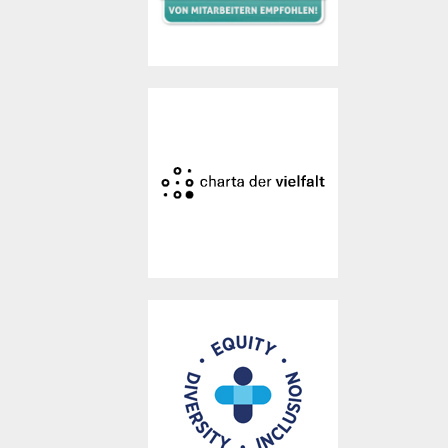
ausgezeichnet. Hays gehört
zu den 6% der bewerteten
Arbeitgeber, die das
geschafft haben.
Im November 2019 hat Hays
, eine
Charta der Vielfalt
die
Arbeitgeberinitiative zur
Förderung von Vielfalt in
Unternehmen und
Institutionen, unterzeichnet.
Damit verpflichten wir uns,
ein Arbeitsumfeld zu
schaffen, das frei von
Vorurteilen ist.
Mit 4 von 5 möglichen
Sternen zählt Hays zu den
182 besten Arbeitgebern für
Frauen deutschlandweit.
Weiterführende Ergebnisse
und Informationen zur
hier
Studie sind
nachzulesen.