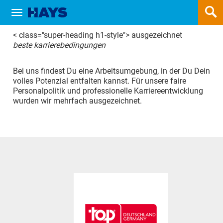
Show / hide navigation
HAYS IST AUSGEZEICHNET!
< class="super-heading h1-style"> ausgezeichnet
beste karrierebedingungen
Bei uns findest Du eine Arbeitsumgebung, in der Du Dein
volles Potenzial entfalten kannst. Für unsere faire
Personalpolitik und professionelle Karriereentwicklung
wurden wir mehrfach ausgezeichnet.
Mit der Auszeichnung
Top
zertifiziert das
Institut
Employers
Arbeitgeber, die sich durch
eine überdurchschnittliche