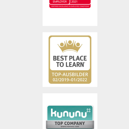
Mitarbeiterorientierung
auszeichnen. Hierfür werden
die Unternehmen in
verschiedenen HR-
Disziplinen geprüft.
Mit dem Gütesiegel werden
Arbeitgeber von AUBI-Plus
zertifiziert, die sich durch
sehr gute Leistungen als
Ausbildungsbetrieb und eine
nachhaltige
Nachwuchsförderung
auszeichnen.
Arbeitgeber, die eine
Mindestpunkte- und
Bewertungsanzahl auf der
Arbeitgeberbewertungs-
plattform kununu erreichen,
werden mit dem Siegel