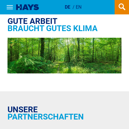
DE
/
EN
Show / hide navigation
KLIMAZIELE
GUTE ARBEIT
BRAUCHT GUTES KLIMA
UNSERE
PARTNERSCHAFTEN